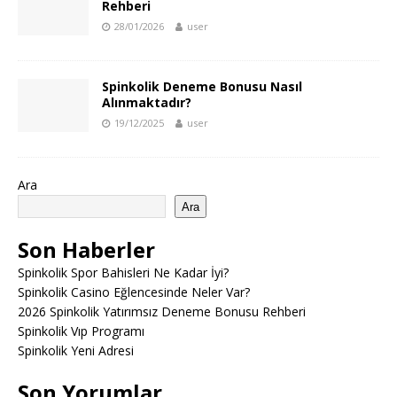
Rehberi
28/01/2026
user
Spinkolik Deneme Bonusu Nasıl
Alınmaktadır?
19/12/2025
user
Ara
Ara
Son Haberler
Spinkolik Spor Bahisleri Ne Kadar İyi?
Spinkolik Casino Eğlencesinde Neler Var?
2026 Spinkolik Yatırımsız Deneme Bonusu Rehberi
Spinkolik Vıp Programı
Spinkolik Yeni Adresi
Son Yorumlar